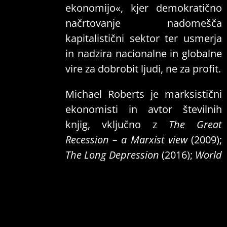
ekonomijo«, kjer demokratično
načrtovanje nadomešča
kapitalistični sektor ter usmerja
in nadzira nacionalne in globalne
vire za dobrobit ljudi, ne za profit.
Michael Roberts je marksistični
ekonomisti in avtor številnih
knjig, vključno z
The Great
Recession – a Marxist view
(2009);
The Long Depression
(2016);
World
in Crisis
(2018);
Marx 200
(2018).
Letos je za dvestoletnico
Engelsovega rojstva napisal
knjigo
Engels 200: his contribution