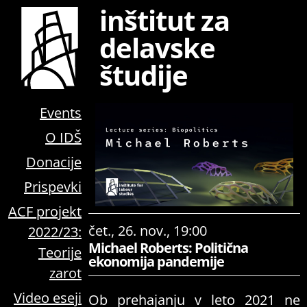
inštitut za
delavske
študije
Events
O IDŠ
Donacije
Prispevki
ACF projekt
čet., 26. nov., 19:00
2022/23:
Michael Roberts: Politična
Teorije
ekonomija pandemije
zarot
Video eseji
Ob prehajanju v leto 2021 ne