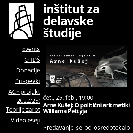
inštitut za
delavske
študije
Events
O IDŠ
Donacije
Prispevki
ACF projekt
čet., 25. feb., 19:00
2022/23:
Arne Kušej: O politični aritmetiki
Teorije zarot
Williama Pettyja
Video eseji
Predavanje se bo osredotočalo