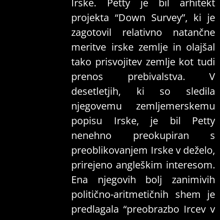
Irske. Petty je bil arhitekt
projekta “Down Survey”, ki je
zagotovil relativno natančne
meritve irske zemlje in olajšal
tako prisvojitev zemlje kot tudi
prenos prebivalstva. V
desetletjih, ki so sledila
njegovemu zemljemerskemu
popisu Irske, je bil Petty
nenehno preokupiran s
preoblikovanjem Irske v deželo,
prirejeno angleškim interesom.
Ena njegovih bolj zanimivih
politično-aritmetičnih shem je
predlagala “preobrazbo Ircev v