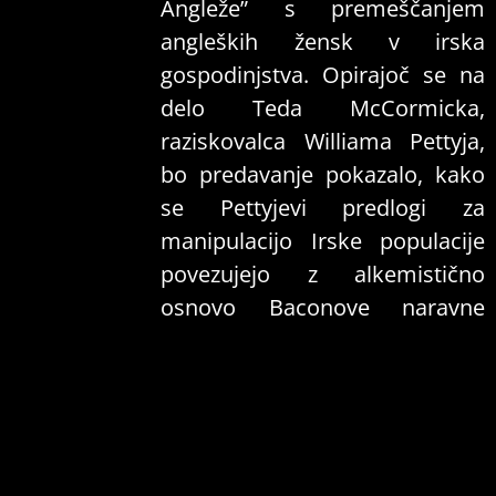
Angleže” s premeščanjem
angleških žensk v irska
gospodinjstva. Opirajoč se na
delo Teda McCormicka,
raziskovalca Williama Pettyja,
bo predavanje pokazalo, kako
se Pettyjevi predlogi za
manipulacijo Irske populacije
povezujejo z alkemistično
osnovo Baconove naravne
filozofije.
Arne Kušej je študent
magistrskega študija filozofije
na Filozofski fakulteti v
Ljubljani, član Inštituta za