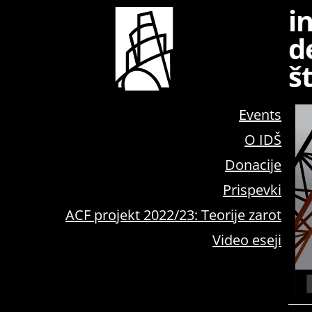
i
d
š
Events
O IDŠ
Donacije
Prispevki
ACF projekt 2022/23: Teorije zarot
Video eseji