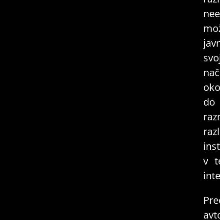
nee
mo
jav
svo
nač
oko
do 
raz
raz
ins
v t
int
Pre
avt