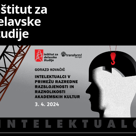
nštitut za
elavske
tudije