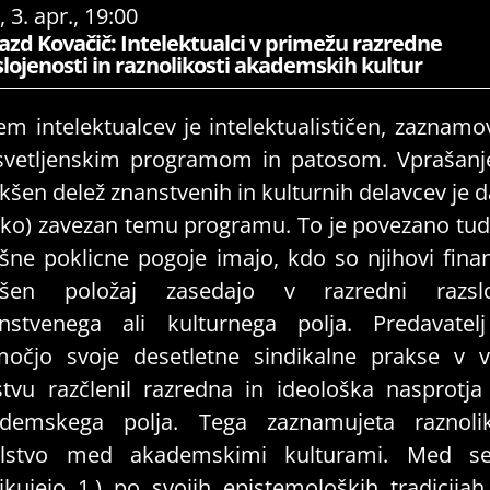
, 3. apr., 19:00
azd Kovačič: Intelektualci v primežu razredne
slojenosti in raznolikosti akademskih kultur
em intelektualcev je intelektualističen, zaznamo
svetljenskim programom in patosom. Vprašanje
ikšen delež znanstvenih in kulturnih delavcev je 
hko) zavezan temu programu. To je povezano tud
šne poklicne pogoje imajo, kdo so njihovi finan
kšen položaj zasedajo v razredni razsloj
nstvenega ali kulturnega polja. Predavate
očjo svoje desetletne sindikalne prakse v 
stvu razčlenil razredna in ideološka nasprotja
demskega polja. Tega zaznamujeta raznoli
alstvo med akademskimi kulturami. Med s
likujejo 1.) po svojih epistemoloških tradicijah