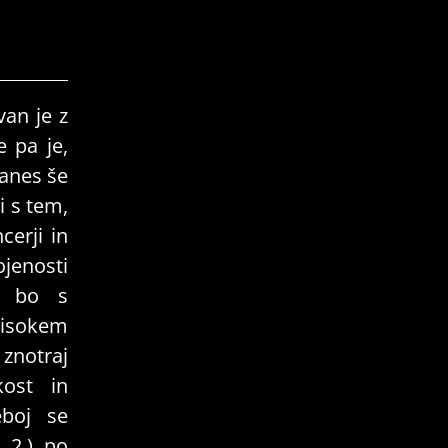
van je z
 pa je,
danes še
i s tem,
cerji in
enosti
lj bo s
visokem
 znotraj
kost in
eboj se
, 2.) po