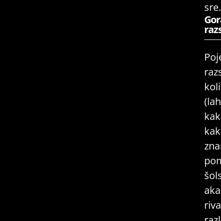
sre.
Gor
raz
Poj
raz
kol
(la
kak
ka
zna
pom
šol
aka
riv
raz