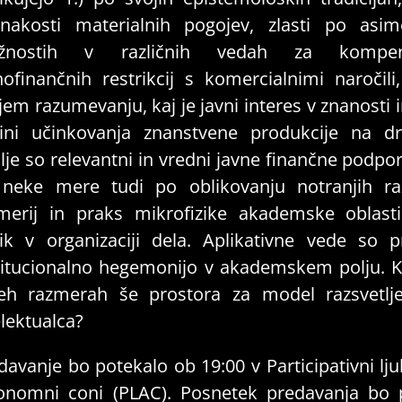
nakosti materialnih pogojev, zlasti po asime
žnostih v različnih vedah za kompenz
nofinančnih restrikcij s komercialnimi naročili
jem razumevanju, kaj je javni interes v znanosti i
ini učinkovanja znanstvene produkcije na d
lje so relevantni in vredni javne finančne podpore
neke mere tudi po oblikovanju notranjih ra
merij in praks mikrofizike akademske oblasti
lik v organizaciji dela. Aplikativne vede so p
titucionalno hegemonijo v akademskem polju. Ko
eh razmerah še prostora za model razsvetlj
elektualca?
davanje bo potekalo ob 19:00 v Participativni lju
onomni coni (PLAC). Posnetek predavanja bo 