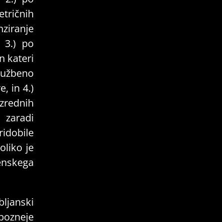
tričnih
iranje
, 3.) po
n kateri
ružbeno
, in 4.)
zrednih
 zaradi
ridobile
liko je
enskega
bljanski
pozneje