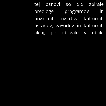
tej osnovi so SIS zbirale
predloge programov in
finančnih načrtov kulturnih
ustanov, zavodov in kulturnih
akcij, jih objavile v obliki
osnutka in sprožile javno
razpravo, med katero je
potekalo tudi usklajevanje med
SISi in teritorialno enoto (v
Ljubljani MOL) kot nosilko
usklajevanja, na koncu pa je
odločala skupščina SIS, v kateri
so se v procesu menjave dela
usklajevali uporabniki in
izvajalci v ustreznih dveh