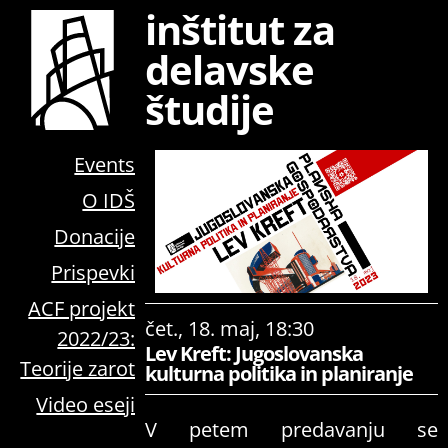
inštitut za
delavske
študije
Events
O IDŠ
Donacije
Prispevki
ACF projekt
čet., 18. maj, 18:30
2022/23:
Lev Kreft: Jugoslovanska
Teorije zarot
kulturna politika in planiranje
Video eseji
V petem predavanju se