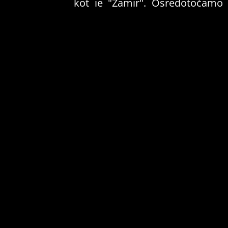
kot je "Zamir". Osredotočamo
se tudi na gibanja v Sloveniji,
mirovne akcije v Bosni in
Hercegovini, ter nekatere
kasnejše kampanje v
Makedoniji, vse z namenom
odgovoriti na vprašanje, kako
so različne aktivistične in druge
skupine konceptualizirale
politično delovanje sredi vojne?
S tem osvetljujemo raznolike in
pogosto spregledane
zgodovine mirovnega in
protivojnega aktivizma.