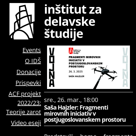
inštitut za
delavske
študije
Events
O IDŠ
Donacije
Prispevki
ACF projekt
sre., 26. mar., 18:00
2022/23:
Saša Hajzler: Fragmenti
Teorije zarot
mirovnih iniciativ v
postjugoslovanskem prostoru
Video eseji